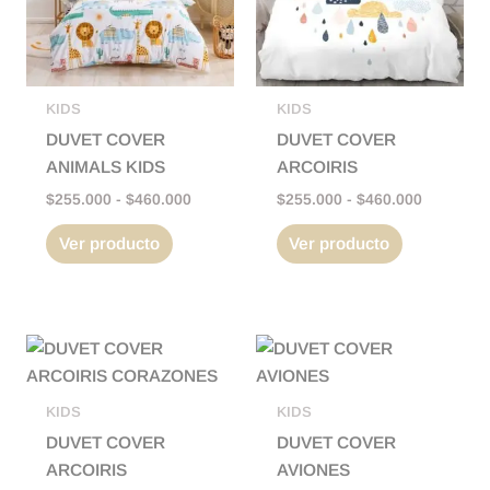
variantes.
variantes.
$460.000
$460.000
Las
Las
opciones
opciones
se
se
pueden
pueden
KIDS
KIDS
elegir
elegir
DUVET COVER
DUVET COVER
en
en
ANIMALS KIDS
ARCOIRIS
la
la
$
255.000
-
$
460.000
$
255.000
-
$
460.000
página
página
Ver producto
Ver producto
de
de
producto
producto
Rango
Rango
Este
Este
de
de
producto
producto
precios:
precios:
tiene
tiene
desde
desde
KIDS
KIDS
$255.000
$255.000
múltiples
múltiples
DUVET COVER
DUVET COVER
hasta
hasta
variantes.
variantes.
$460.000
$460.000
ARCOIRIS
AVIONES
Las
Las