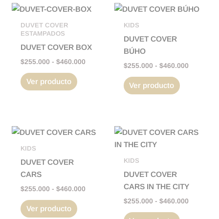
Rango
Rango
Este
Este
página
página
de
de
producto
producto
de
de
precios:
precios:
DUVET COVER
KIDS
tiene
tiene
desde
desde
ESTAMPADOS
producto
producto
DUVET COVER
$255.000
$255.000
múltiples
múltiples
DUVET COVER BOX
BÚHO
hasta
hasta
variantes.
variantes.
$460.000
$460.000
$
255.000
-
$
460.000
$
255.000
-
$
460.000
Las
Las
Ver producto
opciones
opciones
Ver producto
se
se
pueden
pueden
elegir
elegir
Rango
Rango
en
en
Este
Este
de
de
la
la
producto
producto
precios:
precios:
KIDS
página
página
tiene
tiene
desde
desde
KIDS
DUVET COVER
$255.000
$255.000
de
de
múltiples
múltiples
CARS
DUVET COVER
hasta
hasta
producto
producto
variantes.
variantes.
$460.000
$460.000
CARS IN THE CITY
$
255.000
-
$
460.000
Las
Las
$
255.000
-
$
460.000
opciones
opciones
Ver producto
se
se