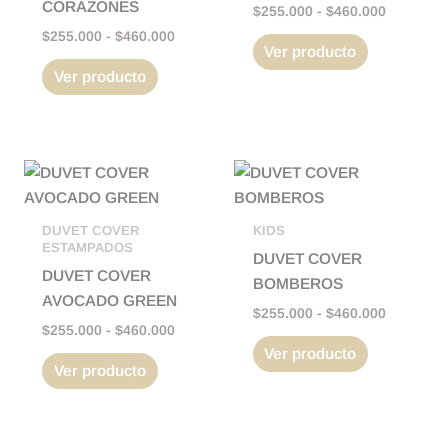
CORAZONES
$
255.000
-
$
460.000
opciones
opciones
$
255.000
-
$
460.000
se
se
Ver producto
pueden
pueden
Ver producto
elegir
elegir
en
en
la
la
Rango
Rango
página
página
Este
Este
de
de
de
de
producto
producto
precios:
precios:
producto
producto
tiene
tiene
desde
desde
DUVET COVER
KIDS
$255.000
$255.000
múltiples
múltiples
ESTAMPADOS
DUVET COVER
hasta
hasta
variantes.
variantes.
DUVET COVER
$460.000
$460.000
BOMBEROS
Las
Las
AVOCADO GREEN
$
255.000
-
$
460.000
opciones
opciones
$
255.000
-
$
460.000
se
se
Ver producto
Ver producto
pueden
pueden
elegir
elegir
en
en
la
la