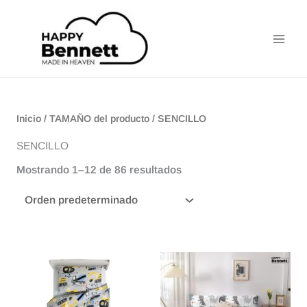
Ir
Main
al
Men
contenido
Inicio
/ TAMAÑO del producto / SENCILLO
SENCILLO
Mostrando 1–12 de 86 resultados
Rango
Rango
Este
Este
de
de
producto
producto
precios:
precios:
tiene
tiene
desde
desde
$165.900
$255.000