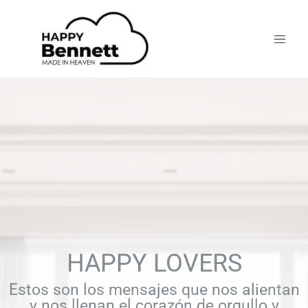
Ir
Main
al
Men
contenido
HAPPY LOVERS
Estos son los mensajes que nos alientan
y nos llenan el corazón de orgullo y