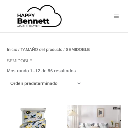
Ir
Main
al
Men
contenido
Inicio
/ TAMAÑO del producto / SEMIDOBLE
SEMIDOBLE
Mostrando 1–12 de 86 resultados
Rango
Rango
Este
Este
de
de
producto
producto
precios:
precios:
tiene
tiene
desde
desde
$165.900
$255.000