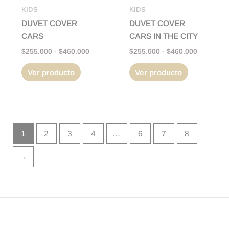
pueden
pueden
KIDS
KIDS
elegir
elegir
DUVET COVER
DUVET COVER
en
en
CARS
CARS IN THE CITY
la
la
$
255.000
-
$
460.000
$
255.000
-
$
460.000
página
página
Ver producto
Ver producto
de
de
producto
producto
1
2
3
4
…
6
7
8
→