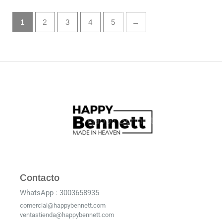
1
2
3
4
5
→
Contacto
WhatsApp : 3003658935
comercial@happybennett.com
ventastienda@happybennett.com