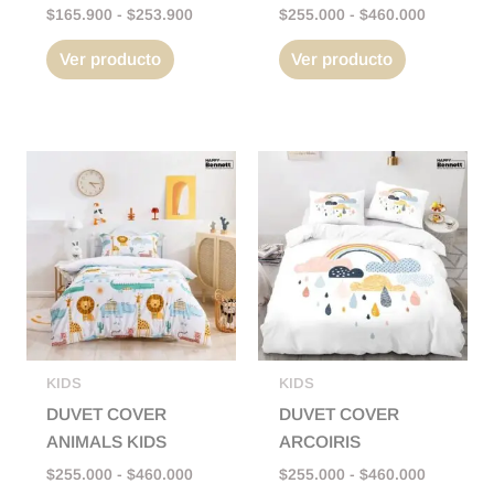
la
la
$
165.900
-
$
253.900
$
255.000
-
$
460.000
página
página
Ver producto
Ver producto
de
de
producto
producto
Rango
Rango
Este
Este
de
de
producto
producto
precios:
precios:
tiene
tiene
desde
desde
$255.000
$255.000
múltiples
múltiples
hasta
hasta
variantes.
variantes.
$460.000
$460.000
Las
Las
opciones
opciones
se
se
pueden
pueden
KIDS
KIDS
elegir
elegir
DUVET COVER
DUVET COVER
en
en
ANIMALS KIDS
ARCOIRIS
la
la
$
255.000
-
$
460.000
$
255.000
-
$
460.000