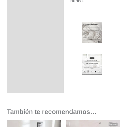
nunca.
También te recomendamos…
Rango
Rango
Este
Este