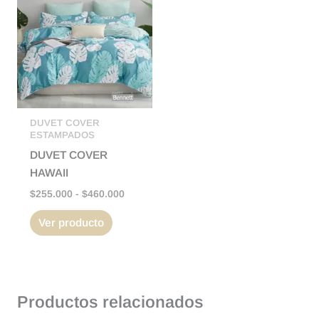
precios:
tiene
desde
$255.000
múltiples
hasta
variantes.
$460.000
Las
opciones
se
pueden
DUVET COVER
ESTAMPADOS
elegir
DUVET COVER
en
HAWAII
la
$
255.000
-
$
460.000
página
de
Ver producto
producto
Productos relacionados