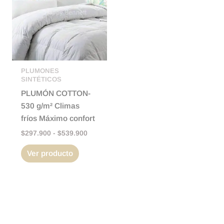
$297.900
múltiples
hasta
variantes.
$539.900
Las
opciones
se
pueden
PLUMONES
SINTÉTICOS
elegir
PLUMÓN COTTON-
en
530 g/m² Climas
la
fríos Máximo confort
página
$
297.900
-
$
539.900
de
producto
Ver producto