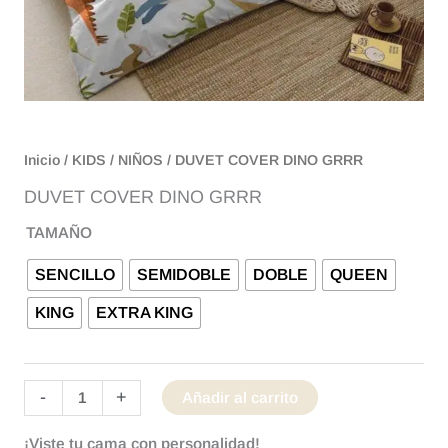
Inicio
/
KIDS
/
NIÑOS
/ DUVET COVER DINO GRRR
DUVET COVER DINO GRRR
TAMAÑO
SENCILLO
SEMIDOBLE
DOBLE
QUEEN
KING
EXTRA KING
-
+
Añadir al carrito
¡Viste tu cama con personalidad!