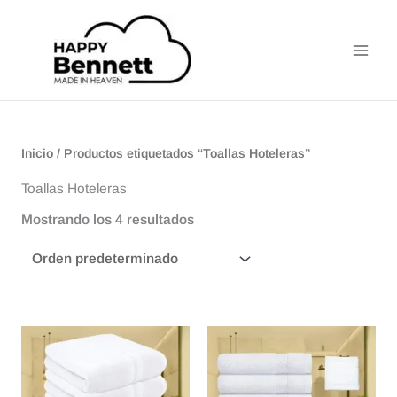
Ir
Main
al
Men
contenido
Inicio
/ Productos etiquetados “Toallas Hoteleras”
Toallas Hoteleras
Mostrando los 4 resultados