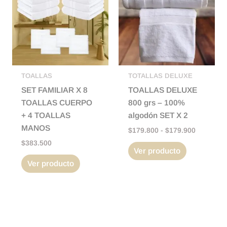
tiene
desde
$179.800
múltiples
hasta
variantes.
$179.900
Las
opciones
se
pueden
TOALLAS
TOTALLAS DELUXE
elegir
SET FAMILIAR X 8
TOALLAS DELUXE
en
TOALLAS CUERPO
800 grs – 100%
la
+ 4 TOALLAS
algodón SET X 2
página
MANOS
$
179.800
-
$
179.900
de
$
383.500
Ver producto
producto
Ver producto