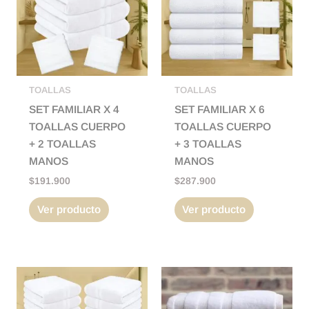
TOALLAS
TOALLAS
SET FAMILIAR X 4
SET FAMILIAR X 6
TOALLAS CUERPO
TOALLAS CUERPO
+ 2 TOALLAS
+ 3 TOALLAS
MANOS
MANOS
$
191.900
$
287.900
Ver producto
Ver producto
Rango
Este
de
producto
precios: