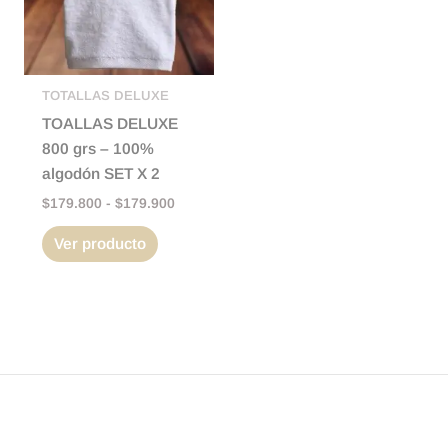
$179.900
Las
opciones
se
pueden
TOTALLAS DELUXE
elegir
TOALLAS DELUXE
en
800 grs – 100%
la
algodón SET X 2
página
$
179.800
-
$
179.900
de
Ver producto
producto