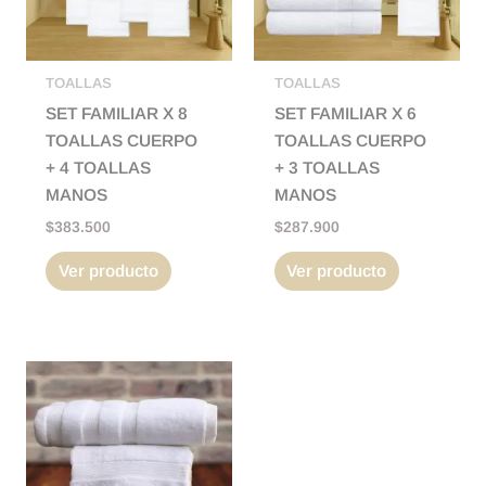
TOALLAS
TOALLAS
SET FAMILIAR X 8
SET FAMILIAR X 6
TOALLAS CUERPO
TOALLAS CUERPO
+ 4 TOALLAS
+ 3 TOALLAS
MANOS
MANOS
$
383.500
$
287.900
Ver producto
Ver producto
Rango
Este
de
producto
precios:
tiene
desde
$179.800
múltiples
hasta
variantes.