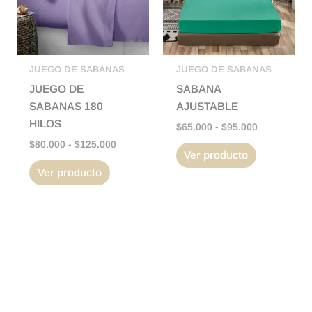
variantes.
variantes.
$125.000
$95.000
Las
Las
opciones
opciones
se
se
pueden
pueden
JUEGO DE SABANAS
JUEGO DE SABANAS
elegir
elegir
JUEGO DE
SABANA
en
en
SABANAS 180
AJUSTABLE
la
la
HILOS
$
65.000
-
$
95.000
página
página
$
80.000
-
$
125.000
Ver producto
de
de
Ver producto
producto
producto