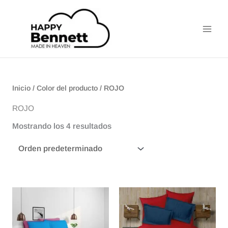
Ir
Main
al
Men
contenido
Inicio
/ Color del producto / ROJO
ROJO
Mostrando los 4 resultados
Rango
Rango
Este
Este
de
de
producto
producto
precios:
precios:
tiene
tiene
desde
desde
$19.900
$155.000