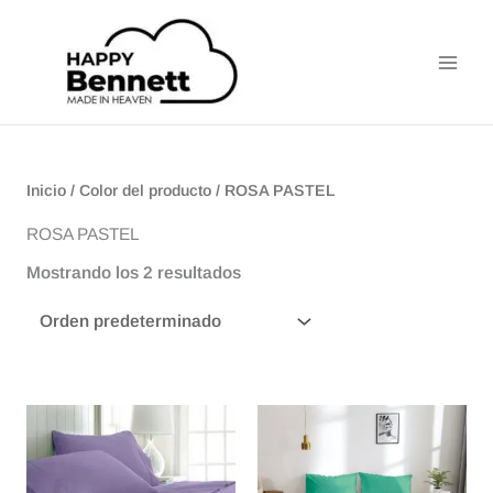
Ir
Main
al
Men
contenido
Inicio
/ Color del producto / ROSA PASTEL
ROSA PASTEL
Mostrando los 2 resultados
Rango
Rango
Este
Este
de
de
producto
producto
precios:
precios:
tiene
tiene
desde
desde
$80.000
$65.000